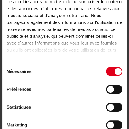
Les cookies nous permettent de personnaliser le contenu
et les annonces, d'offrir des fonctionnalités relatives aux
médias sociaux et d'analyser notre trafic. Nous
partageons également des informations sur l'utilisation de
notre site avec nos partenaires de médias sociaux, de
publicité et d'analyse, qui peuvent combiner celles-ci
avec d'autres informations que vous leur avez fournies
ou qu'ils ont collectées lors de votre utilisation de leurs
services.
Séparateur de boues magnétique
Sélection
Nécessaires
du
orientable
consentement
Préférences
Statistiques
Marketing