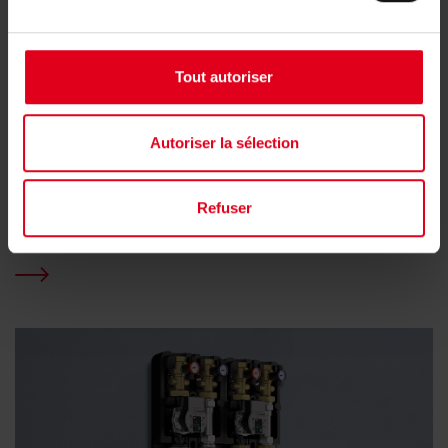
Tout autoriser
Autoriser la sélection
Séparateur magnétique ultra-
Refuser
compact