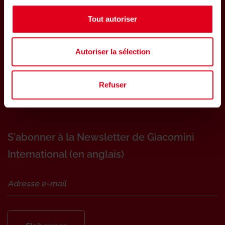
Tout autoriser
Autoriser la sélection
GIACOMINI-FRANCE
Parc de Pontillault
Refuser
Rue de Rome - CS30176
77340 Pontault-Combault Cedex
S'abonner à la Newsletter de Giacomini
International (en anglais)