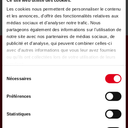
Ce site web utilise des cookies.
Les cookies nous permettent de personnaliser le contenu
et les annonces, d'offrir des fonctionnalités relatives aux
médias sociaux et d'analyser notre trafic. Nous
partageons également des informations sur l'utilisation de
notre site avec nos partenaires de médias sociaux, de
publicité et d'analyse, qui peuvent combiner celles-ci
avec d'autres informations que vous leur avez fournies
ou qu'ils ont collectées lors de votre utilisation de leurs
services.
Sélection
GIACOMINI-FRANCE
Nécessaires
du
Parc de Pontillault
consentement
Rue de Rome - CS30176
77340 Pontault-Combault Cedex
Préférences
Statistiques
S'abonner à la Newsletter de Giacomini
International (en anglais)