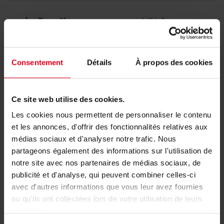
R417X013
1/2"X18
Consentement
Détails
À propos des cookies
Besoin d'aide avec l'article R417?
Ce site web utilise des cookies.
Les cookies nous permettent de personnaliser le contenu
et les annonces, d'offrir des fonctionnalités relatives aux
Si vous souhaitez des informations
médias sociaux et d'analyser notre trafic. Nous
complémentaires, contactez l'assistante ou le
partageons également des informations sur l'utilisation de
notre site avec nos partenaires de médias sociaux, de
chargé d'affaires de votre région.
publicité et d'analyse, qui peuvent combiner celles-ci
avec d'autres informations que vous leur avez fournies
Trouvez le chargé d'affaires de votre
ou qu'ils ont collectées lors de votre utilisation de leurs
région
services.