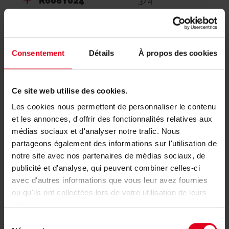
R608Y024
3/4"
Consentement
Détails
À propos des cookies
Besoin d'aide avec l'article R608-2?
Ce site web utilise des cookies.
Les cookies nous permettent de personnaliser le contenu
Si vous souhaitez des informations
et les annonces, d'offrir des fonctionnalités relatives aux
complémentaires, contactez l'assistante ou le
médias sociaux et d'analyser notre trafic. Nous
partageons également des informations sur l'utilisation de
chargé d'affaires de votre région.
notre site avec nos partenaires de médias sociaux, de
publicité et d'analyse, qui peuvent combiner celles-ci
Trouvez le chargé d'affaires de votre
avec d'autres informations que vous leur avez fournies
région
ou qu'ils ont collectées lors de votre utilisation de leurs
services.
Sélection