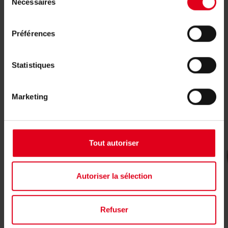
Nécessaires
du
consentement
Produits associés
Préférences
Statistiques
Marketing
Tout autoriser
Autoriser la sélection
Refuser
R250D