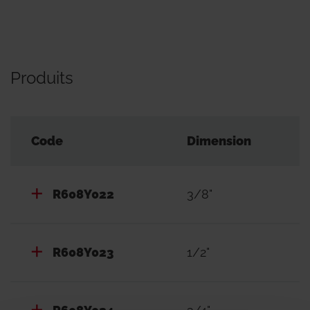
Produits
Code
Dimension
R608Y022
3/8"
R608Y023
1/2"